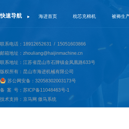
快速导航
海进首页
枕芯充棉机
被褥生
联系电话：18912652631 / 15051603866
邮箱地址：zhouliang@haijinmachine.cn
联系地址：江苏省昆山市石牌镇金凤凰路633号
版权所有：昆山市海进机械有限公司
苏公网安备：32058302003173号
备 案 号：
苏ICP备11048463号-1
技术支持：
京马网
傲马系统