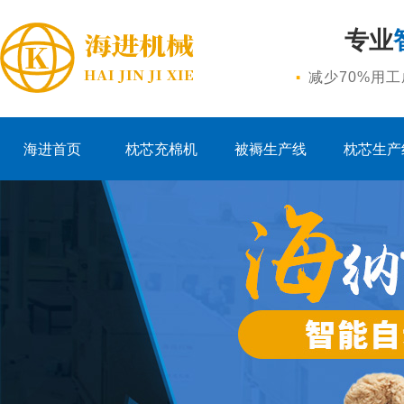
专业
·
减少70%用
海进首页
枕芯充棉机
被褥生产线
枕芯生产