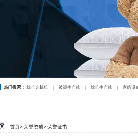
热门搜索：
枕芯充棉机
|
被褥生产线
|
枕芯生产线
|
家纺设
首页>
荣誉资质>
荣誉证书