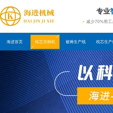
专业
·
减少70%用
海进首页
枕芯充棉机
被褥生产线
枕芯生产