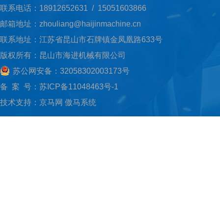
联系电话：18912652631 / 15051603866
邮箱地址：zhouliang@haijinmachine.cn
联系地址：江苏省昆山市石牌镇金凤凰路633号
版权所有：昆山市海进机械有限公司
苏公网安备：32058302003173号
备 案 号：
苏ICP备11048463号-1
技术支持：
京马网
傲马系统