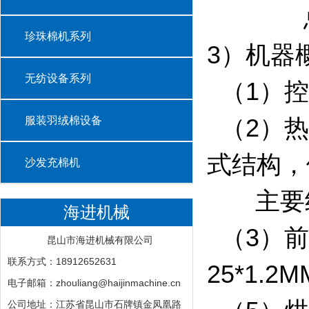
总重
珍珠棉机系列
3）机器
无纺设备系列
（1）控
服装羽绒棉设备
（2）热
式结构
沙发充棉机
主要结
海进机械
（3）前
昆山市海进机械有限公司
联系方式：18912652631
25*1.2M
电子邮箱：zhouliang@haijinmachine.cn
公司地址：江苏省昆山市石牌镇金凤凰路