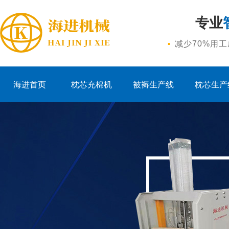
专业
·
减少70%用
海进首页
枕芯充棉机
被褥生产线
枕芯生产