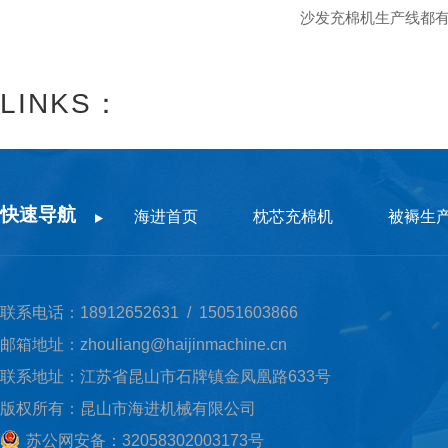
沙发充棉机生产线都
LINKS：
快速导航
海进首页
枕芯充棉机
被褥生
联系电话：18912652631 / 15051603866
邮箱地址：zhouliang@haijinmachine.cn
联系地址：江苏省昆山市石牌镇金凤凰路633号
版权所有：昆山市海进机械有限公司
苏公网安备：32058302003173号