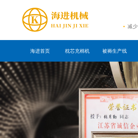
·
减少
海进首页
枕芯充棉机
被褥生产线