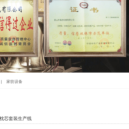
|
家纺设备
褥枕芯套装生产线