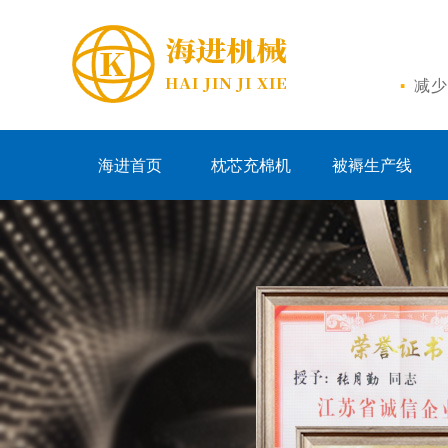
·
减少
海进首页
枕芯充棉机
被褥生产线