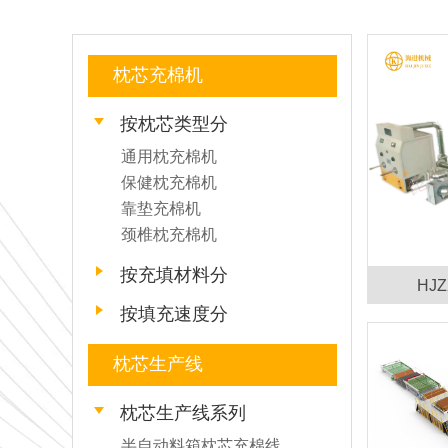
枕芯充棉机
按枕芯类型分
通用枕充棉机
保健枕充棉机
靠垫充棉机
颈椎枕充棉机
按充填材料分
HJ
按填充速度分
枕芯生产线
枕芯生产线系列
半自动料箱枕芯充棉线