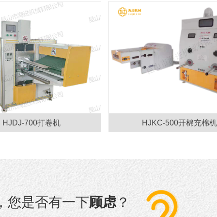
HJDJ-700打卷机
HJKC-500开棉充棉机
，您是否有一下
顾虑
？