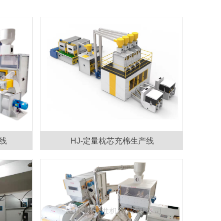
水线
HJ-定量枕芯充棉生产线