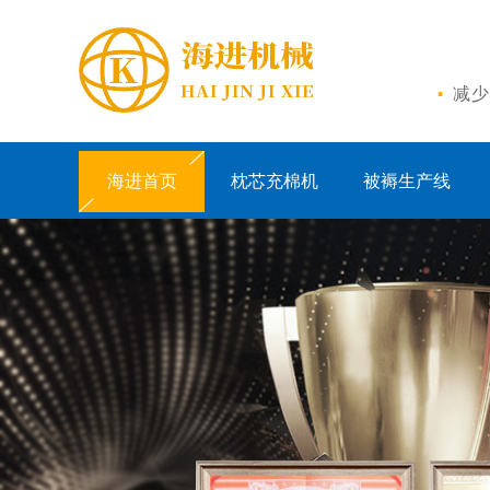
·
减少
海进首页
枕芯充棉机
被褥生产线