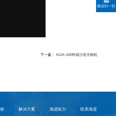
微信扫一扫
下一篇：
HJJX-300料箱沙发充棉机
赏析
解决方案
海进实力
联系海进