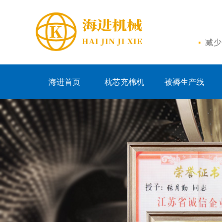
·
减少
海进首页
枕芯充棉机
被褥生产线