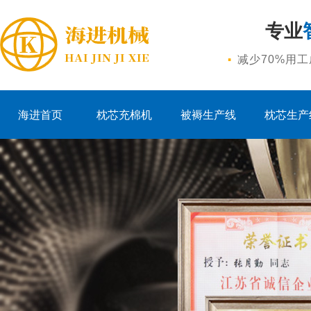
专业
·
减少70%用
海进首页
枕芯充棉机
被褥生产线
枕芯生产